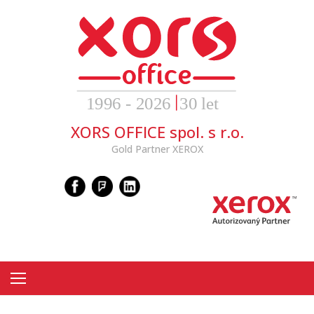
Skip
to
content
XORS OFFICE spol. s r.o.
Gold Partner XEROX