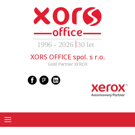
Skip
to
content
XORS OFFICE spol. s r.o.
Gold Partner XEROX