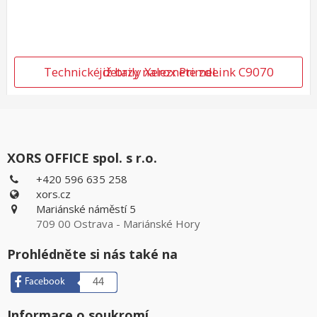
Technické detaily Xerox PrimeLink C9070 již brzy naleznete zde
XORS OFFICE spol. s r.o.
+420 596 635 258
xors.cz
Mariánské náměstí 5
709 00 Ostrava - Mariánské Hory
Prohlédněte si nás také na
Facebook
44
Informace o soukromí