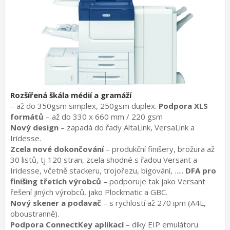
Rozšířená škála médií a gramáží
– až do 350gsm simplex, 250gsm duplex.
Podpora XLS
formátů
– až do 330 x 660 mm / 220 gsm
Nový design
– zapadá do řady AltaLink, VersaLink a
Iridesse.
Zcela nové dokončování
– produkční finišery, brožura až
30 listů, tj 120 stran, zcela shodné s řadou Versant a
Iridesse, včetně stackeru, trojořezu, bigování, …..
DFA pro
finišing třetích výrobců
– podporuje tak jako Versant
řešení jiných výrobců, jako Plockmatic a GBC.
Nový skener a podavač
– s rychlostí až 270 ipm (A4L,
oboustranně).
Podpora ConnectKey aplikací
– díky EIP emulátoru.