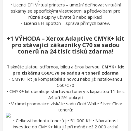
• Licenci EFI Virtual printers – umožní definovat virtuální
tiskárny se specifickými vlastnostmi a předvolbami pro
různé skupiny uživatelů nebo aplikací.
• Licenci EFI SpotOn – správa přímých barev.
+1 VÝHODA – Xerox Adaptive CMYK+ kit
pro stávající zákazníky C70 se sadou
tonerů na 24 tisíc tisků zdarma!
Tiskněte zlatou, stříbrnou, bílou a čirou barvou.
CMYK+ kit
pro tiskárnu C60/C70 se sadou 4 tonerů zdarma
• CMYK+ kit je kompatibilní s novou nebo již instalovanou
C60/C70
• CMYK+ kit obsahuje startovací tonery s kapacitou 11 tisíc
A4 při 5% pokrytí
• V rámci promoakce získáte sadu Gold White Silver Clear
tonerů:
• Celková hodnota tonerů je 51 000 Kč! • Návratnost
investice do CMYK+ kitu již při méně než 2 000 archů