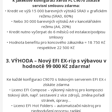
K jakékoliv konfiguraci Xerox PL C9070 získáte
servisní smlouvu zdarma:
• Kredit ve výši 15 000 barevných výtisků SRA3 v grafickém
režimu (SRA3, 60%)
• Nebo 30 000 barevných výtisků A4 v kancelářském
režimu (A4, 20%)
• Kredit nutno vyčerpat do 6 měsíců od instalace/podpisu
smlouvy
• Hodnota benefitu pro koncového zákazníka = 18 750 Kč
respektive 22 500 Kč
3. VÝHODA – Nový EFI EX-rip s výbavou v
hodnotě 99 000 Kč zdarma!
Ke každé konfiguraci C9070 s tiskovým serverem EFI EX-i
získáte zdarma
• Licenci EFI Compose – výkonný nástroj pro kompozici
tiskový úloh, např. sestavení z více zdrojů, změna pořadí
stránek, úpravy…
• Licenci EFI Hot Folders – automatizační nástroj pro
zjednodušení procesu zadání.