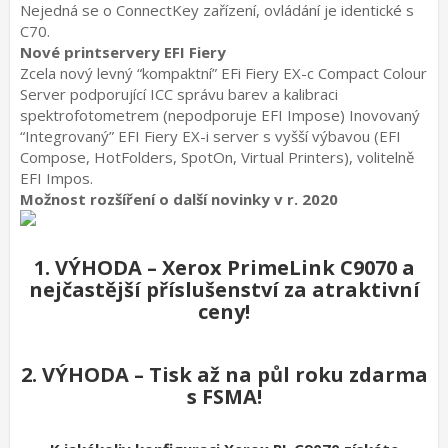
Nejedná se o ConnectKey zařízení, ovládání je identické s
C70.
Nové printservery EFI Fiery
Zcela nový levný “kompaktní” EFi Fiery EX-c Compact Colour
Server podporující ICC správu barev a kalibraci
spektrofotometrem (nepodporuje EFI Impose) Inovovaný
“Integrovaný” EFI Fiery EX-i server s vyšší výbavou (EFI
Compose, HotFolders, SpotOn, Virtual Printers), volitelně
EFI Impos.
Možnost rozšíření o další novinky v r. 2020
1. VÝHODA – Xerox PrimeLink C9070 a
nejčastější příslušenství za atraktivní
ceny!
2. VÝHODA – Tisk až na půl roku zdarma
s FSMA!